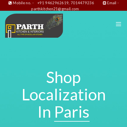
Mobile no. -
+91 9462962619, 7014479236
Email -
parthkitchen21@gmail.com
Shop
Localization
In
Paris